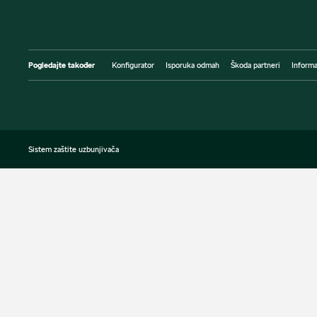
Pogledajte također
Konfigurator
Isporuka odmah
Škoda partneri
Informa
Sistem zaštite uzbunjivača