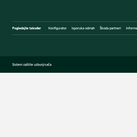
Pogledajte također
Konfigurator
Isporuka odmah
Škoda partneri
Informa
Sistem zaštite uzbunjivača