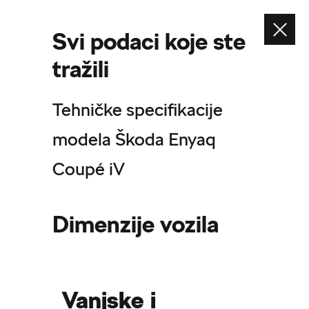
Svi podaci koje ste
tražili
Pogledajte također
Konfigurator
Tehničke specifikacije
Isporuka odmah
modela Škoda Enyaq
Škoda partneri
Coupé iV
Informacije o sigurnosti proizvoda
Dimenzije vozila
Vanjske i
Sistem zaštite uzbunjivača