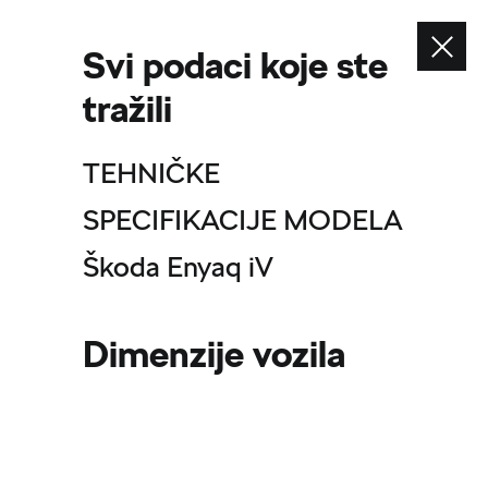
Svi podaci koje ste
tražili
Pogledajte također
Konfigurator
TEHNIČKE
Isporuka odmah
SPECIFIKACIJE MODELA
Škoda partneri
Škoda Enyaq iV
Informacije o sigurnosti proizvoda
Dimenzije vozila
Sistem zaštite uzbunjivača