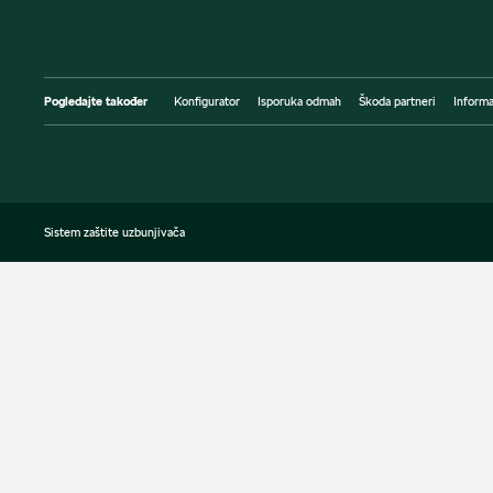
Pogledajte također
Konfigurator
Isporuka odmah
Škoda partneri
Informa
Sistem zaštite uzbunjivača