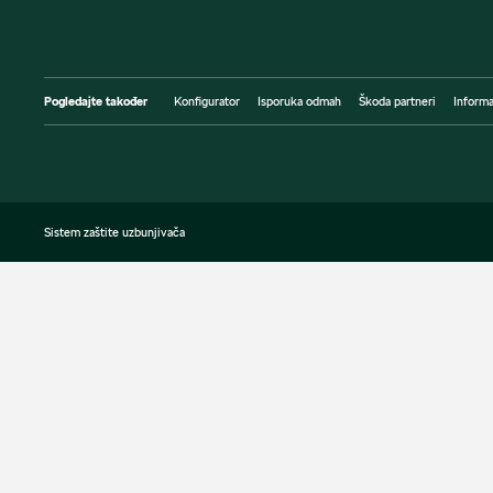
Pogledajte također
Konfigurator
Isporuka odmah
Škoda partneri
Informa
Sistem zaštite uzbunjivača