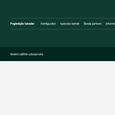
Pogledajte također
Konfigurator
Isporuka odmah
Škoda partneri
Informa
Sistem zaštite uzbunjivača