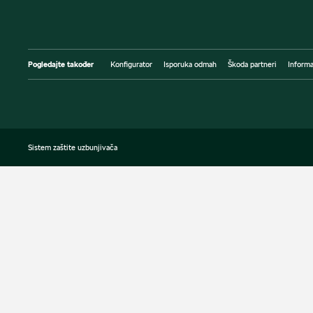
Pogledajte također
Konfigurator
Isporuka odmah
Škoda partneri
Informa
Sistem zaštite uzbunjivača