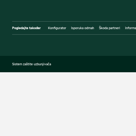
Pogledajte također
Konfigurator
Isporuka odmah
Škoda partneri
Informa
Sistem zaštite uzbunjivača