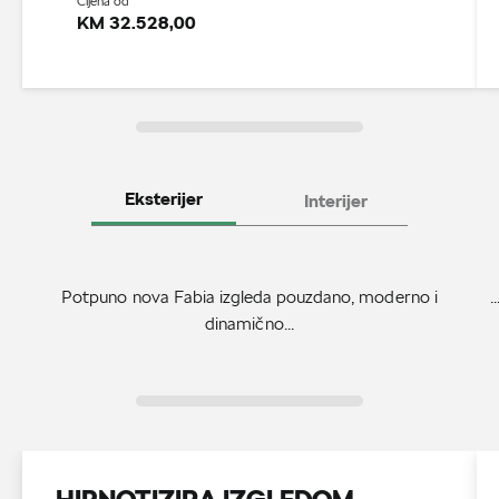
Cijena od
KM 32.528,00
Eksterijer
Interijer
Potpuno nova Fabia izgleda pouzdano, moderno i
.
dinamično...