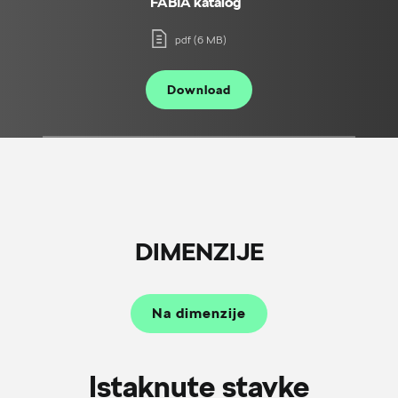
FABIA katalog
pdf (6 MB)
Download
DIMENZIJE
Na dimenzije
Istaknute stavke