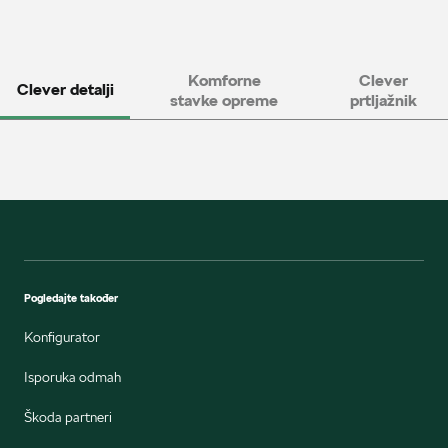
Komforne
Clever
Clever detalji
stavke opreme
prtljažnik
Pogledajte također
Konfigurator
Isporuka odmah
Škoda partneri