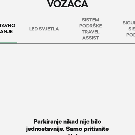
VOZAČA
SISTEM
SIGU
TAVNO
PODRŠKE
LED SVJETLA
SI
RANJE
TRAVEL
PO
ASSIST
Parkiranje nikad nije bilo
jednostavnije. Samo pritisnite