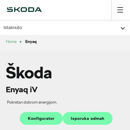
Istaknuto
Enyaq
Home
Škoda
Enyaq iV
Pokretan dobrom energijom.
Konfigurator
Isporuka odmah