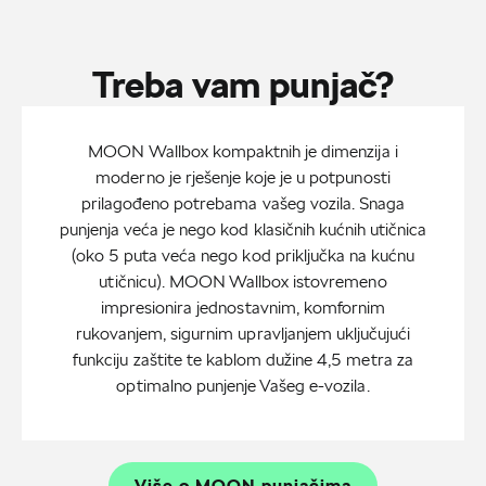
Treba vam punjač?
MOON Wallbox kompaktnih je dimenzija i
moderno je rješenje koje je u potpunosti
prilagođeno potrebama vašeg vozila. Snaga
punjenja veća je nego kod klasičnih kućnih utičnica
(oko 5 puta veća nego kod priključka na kućnu
utičnicu). MOON Wallbox istovremeno
impresionira jednostavnim, komfornim
rukovanjem, sigurnim upravljanjem uključujući
funkciju zaštite te kablom dužine 4,5 metra za
optimalno punjenje Vašeg e-vozila.