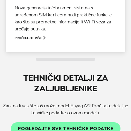
Nova generacija infotainment sistema s
ugrađenom SIM karticom nudi praktične funkcije
kao što su prometne informacije ili Wi-Fi veza za
uređaje putnika.
PROČITAJTE VIŠE
TEHNIČKI DETALJI ZA
ZALJUBLJENIKE
Zanima li vas što još može model Enyaq iV? Pročitajte detaljne
POGLEDAJTE SVE TEHNIČKE PODATKE