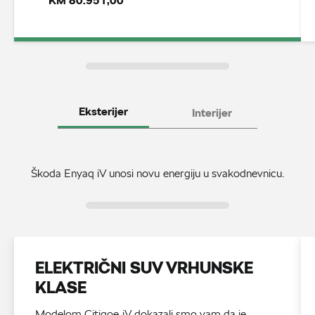
KM 80.951,00
Eksterijer
Interijer
Škoda Enyaq iV unosi novu energiju u svakodnevnicu.
ELEKTRIČNI SUV VRHUNSKE
KLASE
Modelom Citigoe iV dokazali smo vam da je