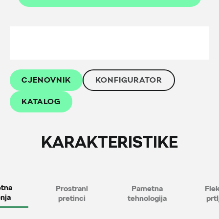
CJENOVNIK
KONFIGURATOR
KATALOG
KARAKTERISTIKE
tna
Prostrani
Pametna
Flek
enja
pretinci
tehnologija
prt