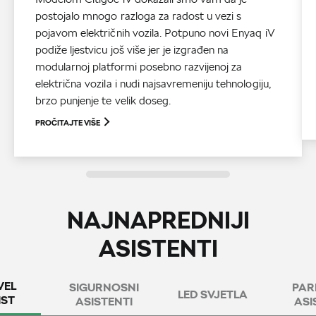
postojalo mnogo razloga za radost u vezi s
pojavom električnih vozila. Potpuno novi Enyaq iV
podiže ljestvicu još više jer je izgrađen na
modularnoj platformi posebno razvijenoj za
električna vozila i nudi najsavremeniju tehnologiju,
brzo punjenje te velik doseg.
PROČITAJTE VIŠE
NAJNAPREDNIJI
ASISTENTI
VEL
SIGURNOSNI
PAR
LED SVJETLA
IST
ASISTENTI
ASI