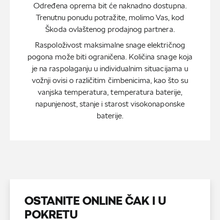
Određena oprema bit će naknadno dostupna.
Trenutnu ponudu potražite, molimo Vas, kod
Škoda ovlaštenog prodajnog partnera.
Raspoloživost maksimalne snage električnog
pogona može biti ograničena. Količina snage koja
je na raspolaganju u individualnim situacijama u
vožnji ovisi o različitim čimbenicima, kao što su
vanjska temperatura, temperatura baterije,
napunjenost, stanje i starost visokonaponske
baterije.
OSTANITE ONLINE ČAK I U
POKRETU