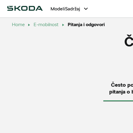
Modeli
Sadržaj
Home
E-mobilnost
Pitanja i odgovori
Pitanja i odgov
Č
Često po
pitanja o 