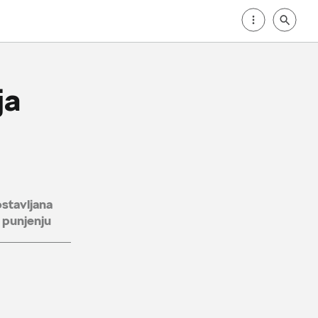
ja
stavljana
 punjenju