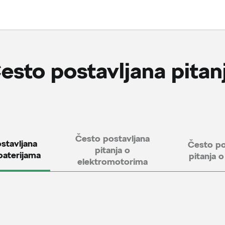
ori
esto postavljana pitan
Često postavljana
stavljana
Često po
pitanja o
baterijama
pitanja o
elektromotorima