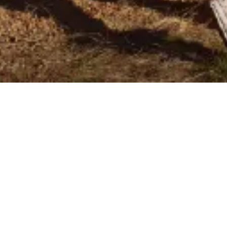
Škoda Octavia slavi 30ti
rođendan
Škoda Octavia već tri decenije oblikuje
puteve i priče miliona vozača. Vrijednost koja
traje sada je dostupna uz posebnu uštedu do
5.700 KM
— savršen trenutak da započneš
svoju priču uz model koji spaja pouzdanost,
prostor i naprednu tehnologiju.