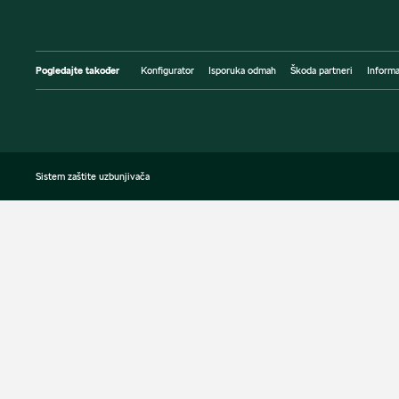
Pogledajte također
Konfigurator
Isporuka odmah
Škoda partneri
Informa
Sistem zaštite uzbunjivača