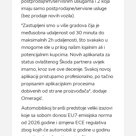
postprodajnim/servisnim uslugama i 2 koja
imaju samo postprodajne/servisne usluge
(bez prodaje novih vozila).
"Zastupljeni smo u više gradova čija je
međusobna udaljenost od 30 minuta do
maksimalnih 2h udaljenosti, što svakako u
mnogome ide u prilog našim lojalnim ali i
potencijalnim kupcima. Novih aplikanata za
status ovlaštenog Škoda partnera uvijek
imamo, kroz sve ove decenije. Svakoj novoj
aplikaciji pristupamo profesionalno, po tačno
propisanim aplikacijskim procesima
dobivenih od strane proizvođača", dodaje
Omeragić.
Automobilskoj branši predstoje veliki izazovi
koje sa sobom donosi EU7 emisijska norma
od 2026.godine i izmjena ECE regulativa
zbog kojih će automobili iz godine u godinu