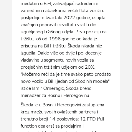
međutim u BiH, zahvaljujući određenim
vanrednim nabavkama većih flota vozila u
posljednjem kvartalu 2022 godine, uspjela
značajno popraviti rezultat i vratiti dio
izgubljenog tržišnog udjela. Prvu poziciju na
tržištu, još od 1996.godine od kada je
prisutna na BiH tržištu, Škoda nikada nije
izgubila. Dakle više od dvije i pol decenije
vladavine u segmentu novih vozila sa
prosječnim tržišnim udjelom od 20%.
"Možemo reći da je time svako peto prodato
novo vozilo u BiH jedan od Škodinih modela"
ističe Ismir Omeragić, Škoda brend
menadžer za Bosnu i Hercegovinu.
Škoda je u Bosni i Hercegovini zastupljena
kroz mrežu svojih ovlaštenih partnera i
trenutno broji 14 poslovnica: 12 FFD (full
function dealers) sa prodajnim i