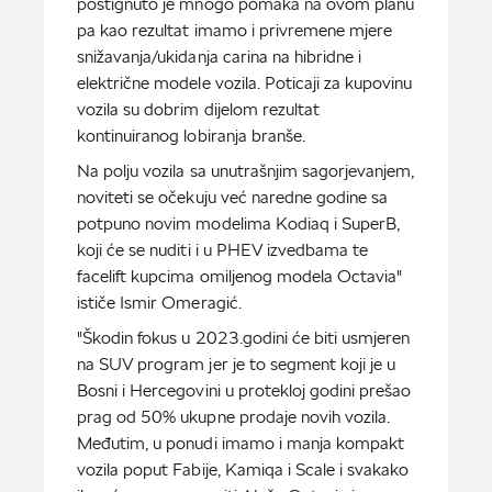
postignuto je mnogo pomaka na ovom planu
pa kao rezultat imamo i privremene mjere
snižavanja/ukidanja carina na hibridne i
električne modele vozila. Poticaji za kupovinu
vozila su dobrim dijelom rezultat
kontinuiranog lobiranja branše.
Na polju vozila sa unutrašnjim sagorjevanjem,
noviteti se očekuju već naredne godine sa
potpuno novim modelima Kodiaq i SuperB,
koji će se nuditi i u PHEV izvedbama te
facelift kupcima omiljenog modela Octavia"
ističe Ismir Omeragić.
"Škodin fokus u 2023.godini će biti usmjeren
na SUV program jer je to segment koji je u
Bosni i Hercegovini u protekloj godini prešao
prag od 50% ukupne prodaje novih vozila.
Međutim, u ponudi imamo i manja kompakt
vozila poput Fabije, Kamiqa i Scale i svakako