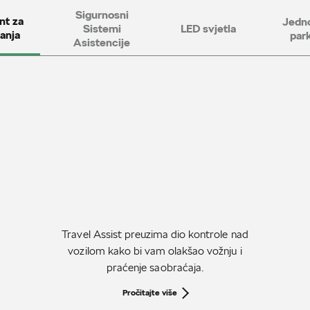
Sigurnosni
nt za
Jedn
Sistemi
LED svjetla
anja
park
Asistencije
Travel Assist preuzima dio kontrole nad
vozilom kako bi vam olakšao vožnju i
praćenje saobraćaja.
Pročitajte više