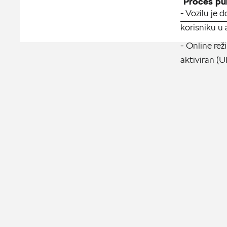
Proces pu
- Vozilu je 
korisniku u 
- Online re
aktiviran 