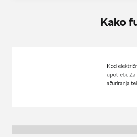
Kako fu
Kod električn
upotrebi. Za
ažuriranja tek