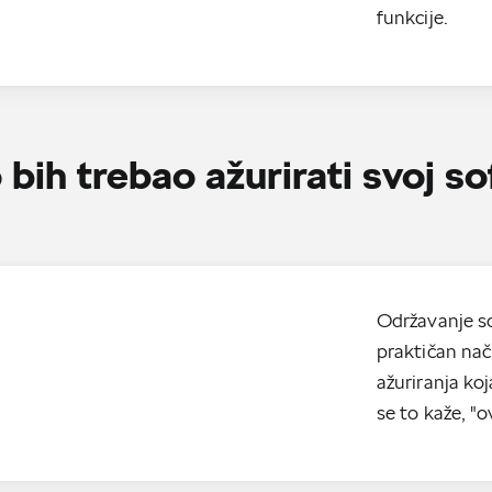
funkcije.
 bih trebao ažurirati svoj so
Održavanje sof
praktičan nač
ažuriranja ko
se to kaže, "o