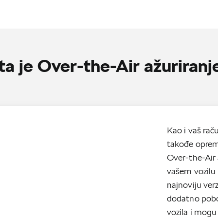
Pronađi Škoda Servis
ta je Over-the-Air ažuriranj
Kao i vaš raču
takođe oprem
Over-the-Air 
vašem vozilu 
najnoviju verz
dodatno pobol
vozila i mogu 