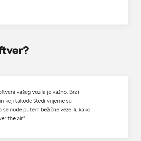
ftver?
tvera vašeg vozila je važno. Brz i
in koji takođe štedi vrijeme su
ja se nude putem bežične veze ili, kako
ver the air".