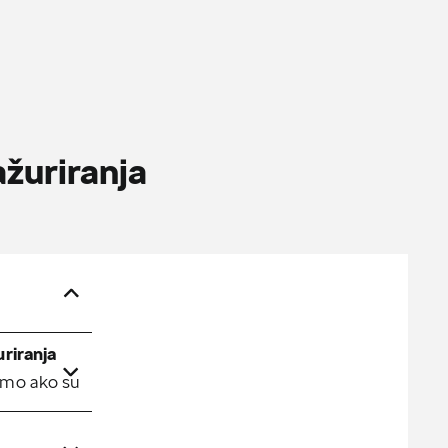
žuriranja
riranja
samo ako su