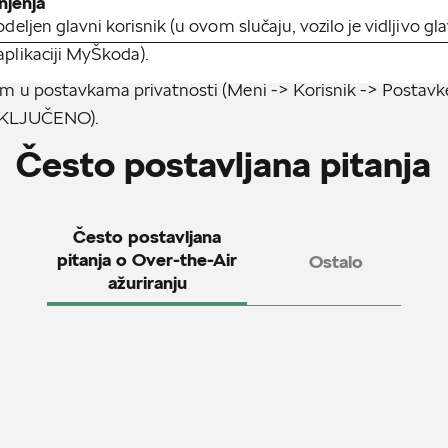
njenja
dodeljen glavni korisnik (u ovom slučaju, vozilo je vidljivo 
aplikaciji MyŠkoda).
žim u postavkama privatnosti (Meni -> Korisnik -> Postavke
(UKLJUČENO).
Često postavljana pitanja
Često postavljana
pitanja o Over-the-Air
Ostalo
ažuriranju