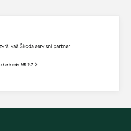
zvrši vaš Škoda servisni partner
ažuriranju ME 3.7