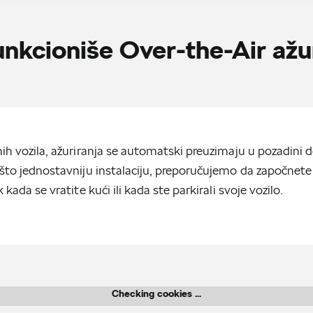
nkcioniše Over-the-Air ažu
ih vozila, ažuriranja se automatski preuzimaju u pozadini d
 što jednostavniju instalaciju, preporučujemo da započnete
 kada se vratite kući ili kada ste parkirali svoje vozilo.
Checking cookies ...