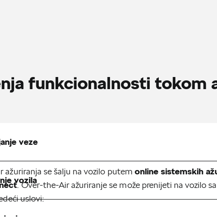
nja funkcionalnosti tokom a
janje veze
online sistemskih ažu
r ažuriranja se šalju na vozilo putem
nje vozila
nect
. Over-the-Air ažuriranje se može prenijeti na vozilo 
edeći uslovi: