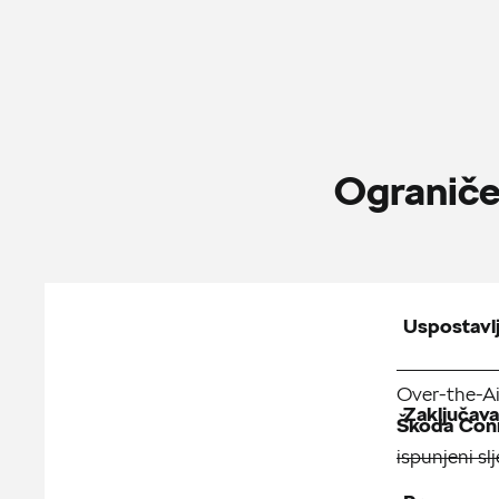
Ograniče
Uspostavl
Over-the-Ai
Zaključava
Škoda Con
ispunjeni slj