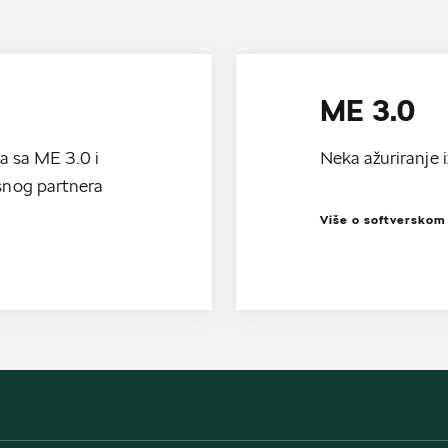
ME 3.0
a sa ME 3.0 i
Neka ažuriranje i
snog partnera
Više o softverskom 