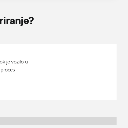
riranje?
ok je vozilo u
 proces