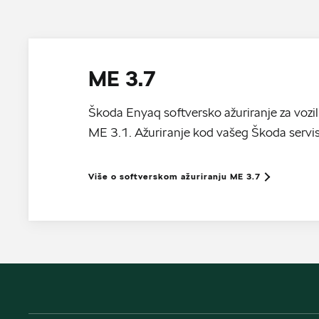
ME 3.7
Škoda Enyaq softversko ažuriranje za vozil
ME 3.1. Ažuriranje kod vašeg Škoda servi
Više o softverskom ažuriranju ME 3.7