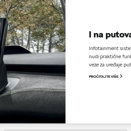
I na putov
Infotainment sist
nudi praktične fun
veze za uređaje put
PROČITAJTE VIŠE