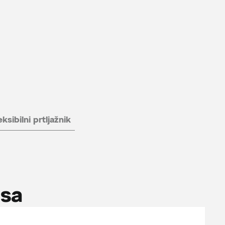
eksibilni prtljažnik
isa