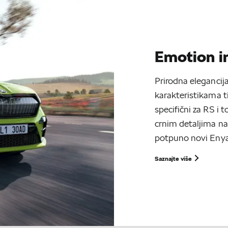
Emotion i
Prirodna eleganci
karakteristikama t
specifični za RS i
crnim detaljima na
potpuno novi Enya
Saznajte više