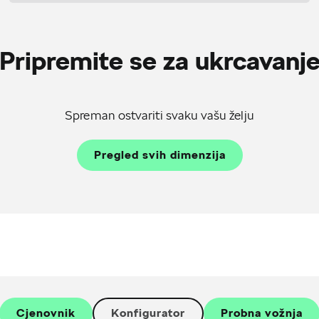
Pripremite se za ukrcavanj
Spreman ostvariti svaku vašu želju
Pregled svih dimenzija
Cjenovnik
Konfigurator
Probna vožnja