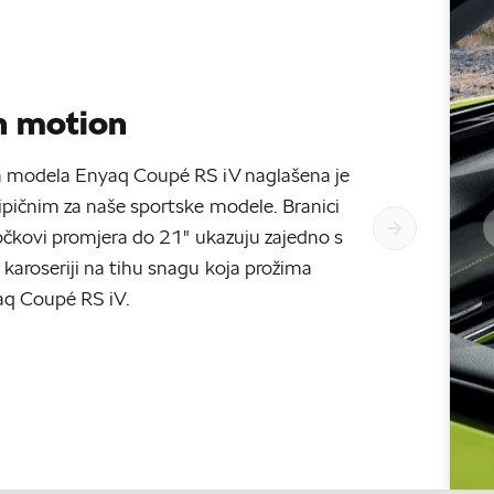
n motion
ja modela Enyaq Coupé RS iV naglašena je
ipičnim za naše sportske modele. Branici
 točkovi promjera do 21" ukazuju zajedno s
 karoseriji na tihu snagu koja prožima
q Coupé RS iV.