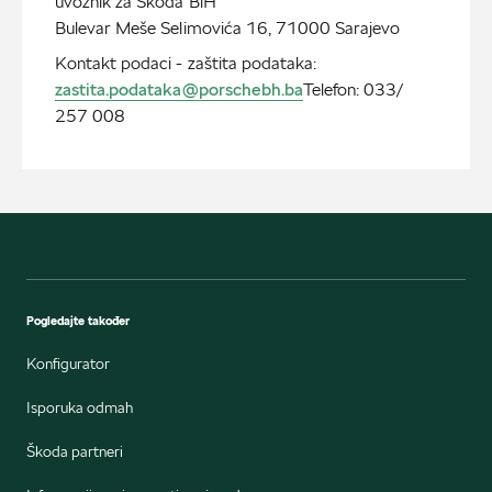
uvoznik za Škoda BiH
Bulevar Meše Selimovića 16, 71000 Sarajevo
zastita.podataka@porschebh.ba
Telefon: 033/
257 008
Pogledajte također
Konfigurator
Isporuka odmah
Škoda partneri