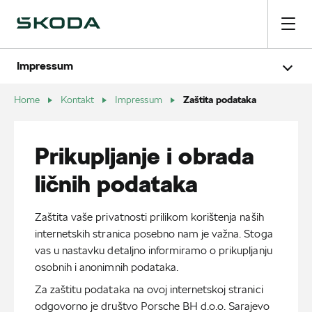
Impressum
Autorska prava
Zaštita podataka
Cookie Policy
Zaštita podataka
Home
Kontakt
Impressum
Uslovi poveznica
Uslovi korištenja usluge Škoda Connect - INFOTAINMEN
Prikupljanje i obrada
ličnih podataka
Zaštita vaše privatnosti prilikom korištenja naših
internetskih stranica posebno nam je važna. Stoga
vas u nastavku detaljno informiramo o prikupljanju
osobnih i anonimnih podataka.
Za zaštitu podataka na ovoj internetskoj stranici
odgovorno je društvo Porsche BH d.o.o. Sarajevo