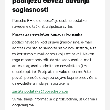
podliježu obvezi davanja
saglasnosti
Porsche BH d.o.o. obrađuje osobne podatke
navedene u tački 3. u sljedeće svrhe:
Prijava za newsletter kupaca i korisnika
podaci navedeni kod prijave (naslov, ime, e-mail
adresa) koriste se samo za slanje newslettera, a za
to koristimo e-mail adresu koju ste naveli. Nakon
toga morate potvrditi da ste kao vlasnik e-mail
adrese saglasni s primitkom newslettera (tzv.
double opt-in). Pretplatu u svako doba možete
povući pomoću opcije za odjavu koja je predviđena
u newsletteru ili slanjem poruke na
zastita.podataka@porschebh.ba
Svrha: slanje informacija o proizvodima, uslugama i
događanjima