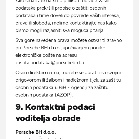
Ako smatrate da smo prilikom obrade Vaših
podataka prekršili propise o zaštiti osobnih
podataka i time doveli do povrede Vaših interesa,
prava ili sloboda, molimo kontaktirajte nas kako
bismo mogli razjasniti sva moguća pitanja.
Sva gore navedena prava možete ostvariti izravno
pri Porsche BH d.o.o., upućivanjem poruke
elektroničke pošte na adresu
zastita.podataka@porschebh.ba
Osim direktno nama, možete se obratiti sa svojim
prigovorom ili žalbom i nadležnom tijelu za zaštitu
osobnih podataka u BiH - Agenciji za zaštitu
osobnih podataka (AZOP).
9. Kontaktni podaci
voditelja obrade
Porsche BH d.o.o.