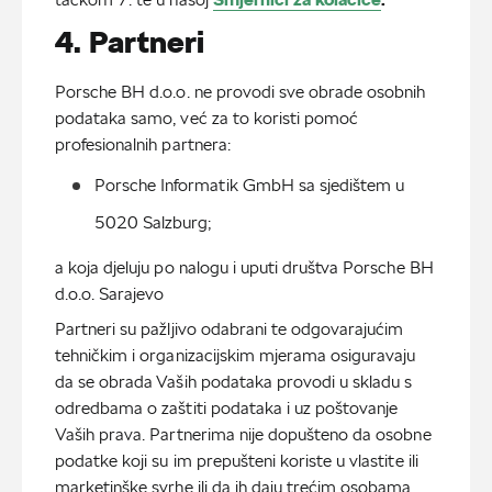
Smjernici za kolačiće
.
4. Partneri
Porsche BH d.o.o. ne provodi sve obrade osobnih
podataka samo, već za to koristi pomoć
profesionalnih partnera:
Porsche Informatik GmbH sa sjedištem u 
5020 Salzburg;
a koja djeluju po nalogu i uputi društva Porsche BH
d.o.o. Sarajevo
Partneri su pažljivo odabrani te odgovarajućim
tehničkim i organizacijskim mjerama osiguravaju
da se obrada Vaših podataka provodi u skladu s
odredbama o zaštiti podataka i uz poštovanje
Vaših prava. Partnerima nije dopušteno da osobne
podatke koji su im prepušteni koriste u vlastite ili
marketinške svrhe ili da ih daju trećim osobama.