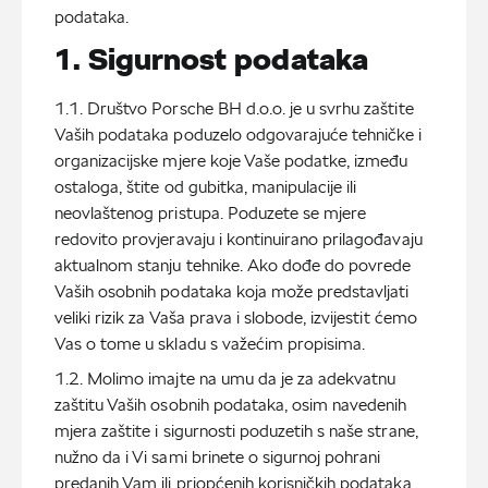
podataka.
1. Sigurnost podataka
1.1. Društvo Porsche BH d.o.o. je u svrhu zaštite
Vaših podataka poduzelo odgovarajuće tehničke i
organizacijske mjere koje Vaše podatke, između
ostaloga, štite od gubitka, manipulacije ili
neovlaštenog pristupa. Poduzete se mjere
redovito provjeravaju i kontinuirano prilagođavaju
aktualnom stanju tehnike. Ako dođe do povrede
Vaših osobnih podataka koja može predstavljati
veliki rizik za Vaša prava i slobode, izvijestit ćemo
Vas o tome u skladu s važećim propisima.
1.2. Molimo imajte na umu da je za adekvatnu
zaštitu Vaših osobnih podataka, osim navedenih
mjera zaštite i sigurnosti poduzetih s naše strane,
nužno da i Vi sami brinete o sigurnoj pohrani
predanih Vam ili priopćenih korisničkih podataka