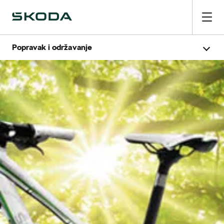
Popravak i održavanje
Prednosti servisnih radionica marke
Inspekcijski servisi
Oštećenja i njega laka
Upute za popravke