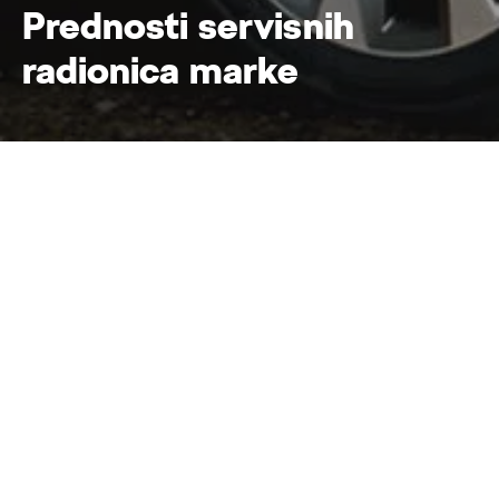
Prednosti servisnih
radionica marke
Prednosti servisnih 
Home
Servis
Popravak i održavanje
Zašto servis u servisnoj
radionici marke Škoda?
Voziti ŠKODU znači putovati sigurno i udobno.
Značajan aspekt kod osiguranja sigurnosti vaše
ŠKODE i očuvanja vrijednosti čini servis u
servisnoj radionici marke Škoda.