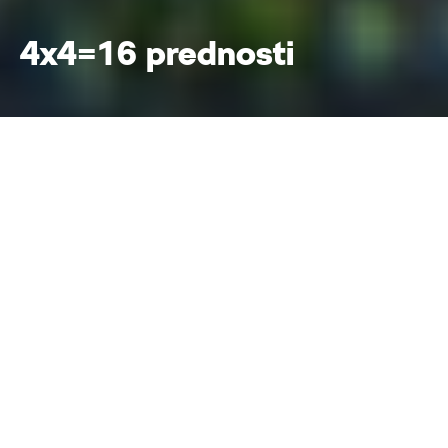
4x4=16 prednosti
Zašto 4x4
Home
Sve o ŠKODI
Pogon na sve točkove 4x4
Na sva četiri
Naša tehnologija 4x4 nudi visoku razinu udobnosti i
sigurnosti za vas, vaše suputnike, prijatelje i cijelu
porodicu. Sa pogonom na sve točkove mogu se
spriječiti neke opasne i riskantne situacije. Osim
toga u svako doba godine možete doživjeti
potpuni užitak u vožnji na cesti i izvan nje.
Jednostavno se upustite u avanturu sa Škoda 4x4