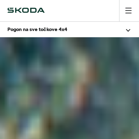
Pogon na sve točkove 4x4
Modeli
Zašto 4x4?
Tehnologija
4x4 prednosti